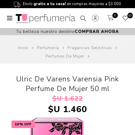
Envío
gratis a tu casa!
en compras mayores a $3.000
0
0
Tu belleza nuestro destino
COMPRAR AHORA
Inicio
Perfumería
Fragancias Selectivas
Perfumes De Mujer
Ulric De Varens Varensia Pink
Perfume De Mujer 50 ml
$U 1.622
$U 1.460
10% OFF