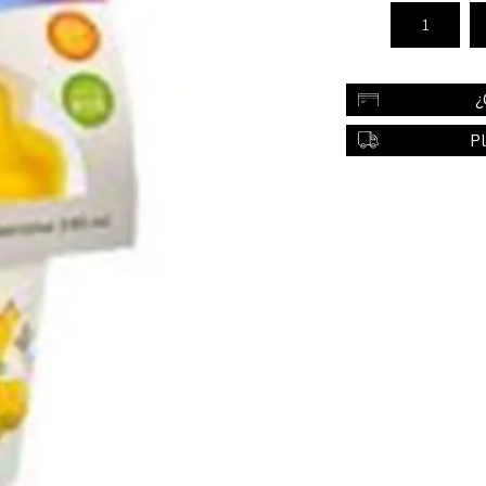
Color
Styling
¿
sonal
Bebés
Accesorios
P
a piel
Colonias y Perfumes
sonal
Higiene
al
Accesorios
ilar
Femenina
a