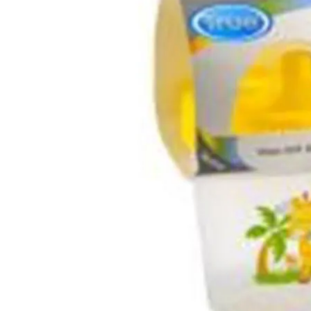
Cuidado Per
Cuidado de l
Higiene per
Higiene Buc
Cuidado Cap
Protección 
Incontinenci