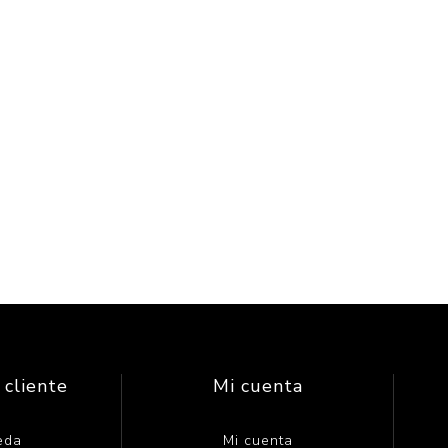
 cliente
Mi cuenta
eda
Mi cuenta