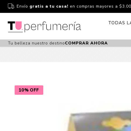
Envío
gratis a tu casa!
en compras mayores a $3.0
TODAS L
Tu belleza nuestro destino
COMPRAR AHORA
Perfume
Perfumería
Dermoc
Estuchería
Capilar 
Estucheria S
Maquilla
Fragancias S
Cuidado
10% OFF
Fragancias
Bebés
Niños Y Niña
Accesor
Cuidado