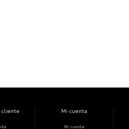
 cliente
Mi cuenta
eda
Mi cuenta