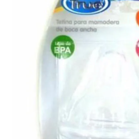
Cuidado Per
Cuidado de l
Higiene per
Higiene Buc
Cuidado Cap
Protección 
Incontinenci