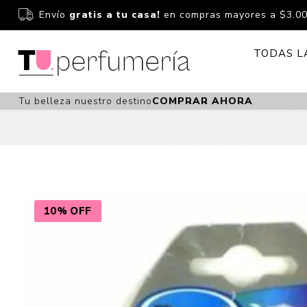
Envío
gratis a tu casa!
en compras mayores a $3.0
TODAS L
Tu belleza nuestro destino
COMPRAR AHORA
Perfume
Perfumería
Dermoc
Estuchería
Capilar 
Estucheria S
Maquilla
Fragancias S
Cuidado
10% OFF
Fragancias
Bebés
Niños Y Niña
Accesor
Cuidado