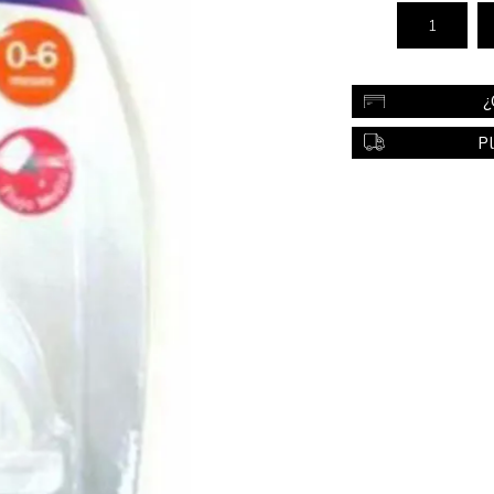
Color
Styling
¿
sonal
Bebés
Accesorios
P
a piel
Colonias y Perfumes
sonal
Higiene
al
Accesorios
ilar
Femenina
a