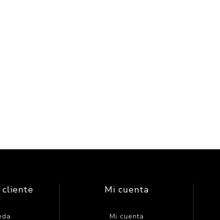
 cliente
Mi cuenta
eda
Mi cuenta