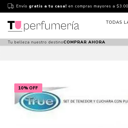
Envío
gratis a tu casa!
en compras mayores a $3.0
TODAS L
Tu belleza nuestro destino
COMPRAR AHORA
Perfume
Perfumería
Dermoc
Estuchería
Capilar 
Estucheria S
Maquilla
Fragancias S
Cuidado
10% OFF
Fragancias
Bebés
Niños Y Niña
Accesor
Cuidado