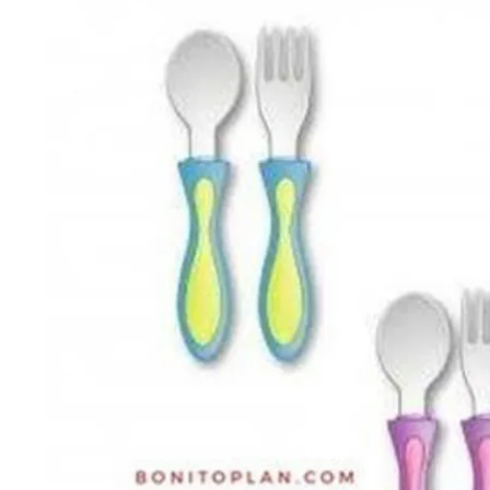
Cuidado Per
Cuidado de l
Higiene per
Higiene Buc
Cuidado Cap
Protección 
Incontinenci