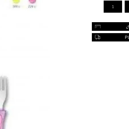
Color
Styling
¿
sonal
Bebés
Accesorios
P
a piel
Colonias y Perfumes
sonal
Higiene
al
Accesorios
ilar
Femenina
a