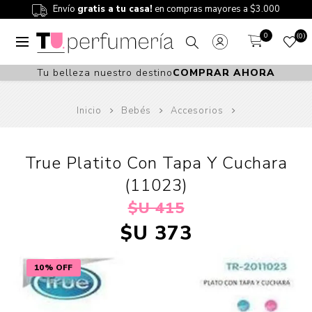
Envío
gratis a tu casa!
en compras mayores a $3.000
0
0
Tu belleza nuestro destino
COMPRAR AHORA
Inicio
Bebés
Accesorios
True Platito Con Tapa Y Cuchara
(11023)
$U 415
$U 373
10% OFF