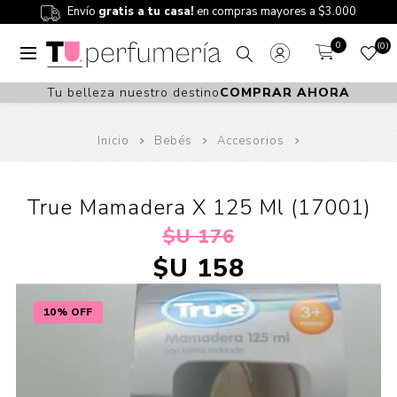
Envío
gratis a tu casa!
en compras mayores a $3.000
0
0
Tu belleza nuestro destino
COMPRAR AHORA
Inicio
Bebés
Accesorios
True Mamadera X 125 Ml (17001)
$U 176
$U 158
10% OFF