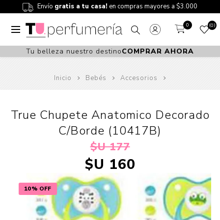
Envío
gratis a tu casa!
en compras mayores a $3.000
0
0
Tu belleza nuestro destino
COMPRAR AHORA
Inicio
Bebés
Accesorios
True Chupete Anatomico Decorado
C/Borde (10417B)
$U 177
$U 160
10% OFF