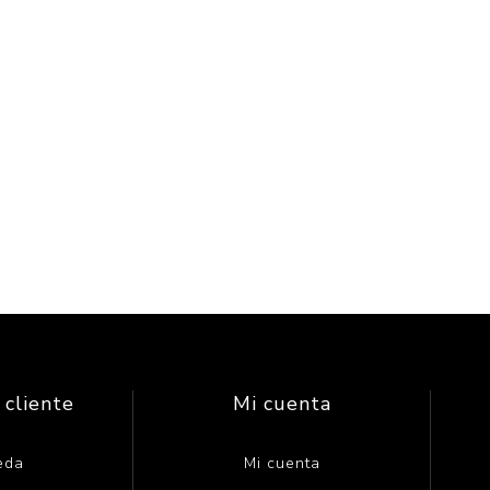
 cliente
Mi cuenta
eda
Mi cuenta