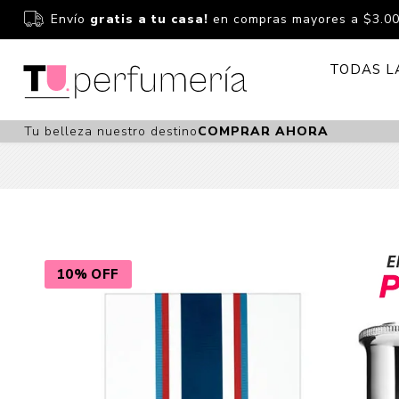
Envío
gratis a tu casa!
en compras mayores a $3.0
TODAS L
Tu belleza nuestro destino
COMPRAR AHORA
Perfume
Perfumería
Dermoc
Estuchería
Capilar 
Estucheria S
Maquilla
Fragancias S
Cuidado
10% OFF
Fragancias
Bebés
Niños Y Niña
Accesor
Cuidado