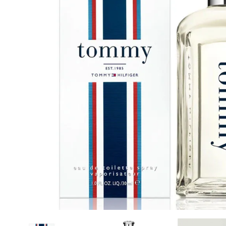
Cuidado Per
Cuidado de l
Higiene per
Higiene Buc
Cuidado Cap
Protección 
Incontinenci