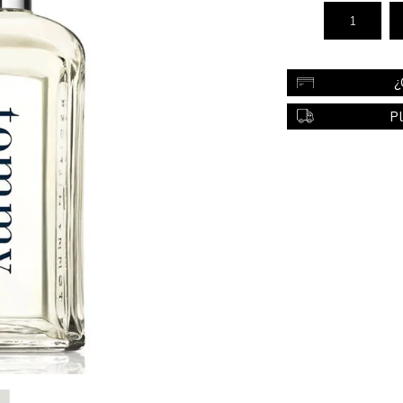
Color
Styling
¿
sonal
Bebés
Accesorios
P
a piel
Colonias y Perfumes
sonal
Higiene
al
Accesorios
ilar
Femenina
a