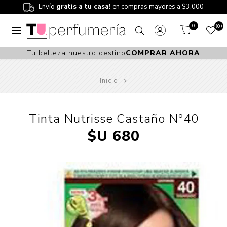
Envío
gratis a tu casa!
en compras mayores a $3.000
0
0
Tu belleza nuestro destino
COMPRAR AHORA
Inicio
Tinta Nutrisse Castaño Nº40
$U 680