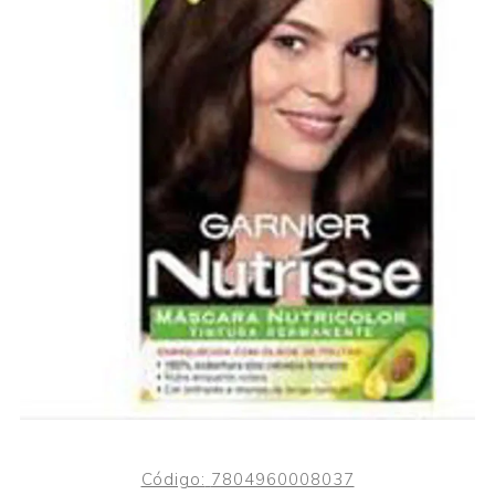
Código:
7804960008037