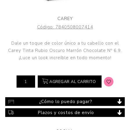
CAREY
Código:
7840508007414
Dale un toque de color único a tu cabello con el
Carey Tinta Rubio Oscuro Marrón Chocolate Nº 6.9.
¡Luce un look increíble en todo momento!
AGREGAR AL CARRITO
¿Cómo lo puedo pagar?
Plazos y costos de envío