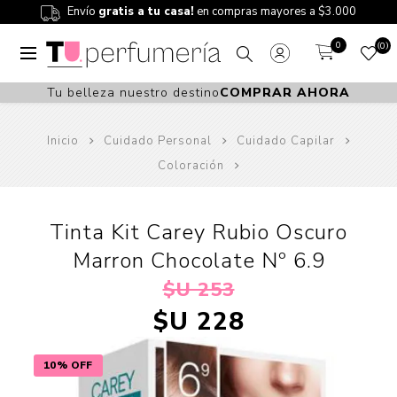
Envío
gratis a tu casa!
en compras mayores a $3.000
0
0
Tu belleza nuestro destino
COMPRAR AHORA
Inicio
Cuidado Personal
Cuidado Capilar
Coloración
Tinta Kit Carey Rubio Oscuro
Marron Chocolate Nº 6.9
$U 253
$U 228
10% OFF