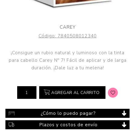
CAREY
Código:
7840508012340
¡Consigue un rubio natural y luminoso con la tinta
para cabello Carey Nº 7! Fácil de aplicar y de larga
duración. ¡Dale luz a tu melena!
AGREGAR AL CARRITO
¿Cómo lo puedo pagar?
Plazos y costos de envío