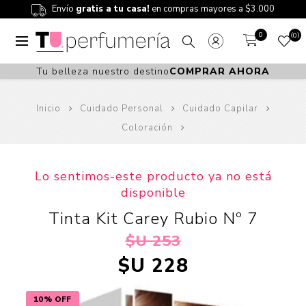
Envío
gratis a tu casa!
en compras mayores a $3.000
0
0
Tu belleza nuestro destino
COMPRAR AHORA
Inicio
Cuidado Personal
Cuidado Capilar
Coloración
Lo sentimos-este producto ya no está
disponible
Tinta Kit Carey Rubio Nº 7
$U 253
$U 228
10% OFF