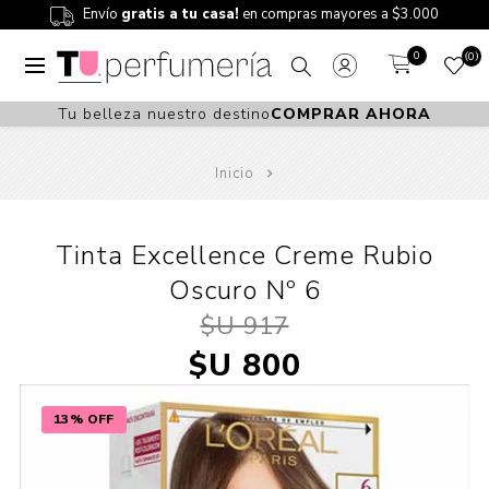
Envío
gratis a tu casa!
en compras mayores a $3.000
0
0
Tu belleza nuestro destino
COMPRAR AHORA
Inicio
Tinta Excellence Creme Rubio
Oscuro Nº 6
$U 917
$U 800
13% OFF