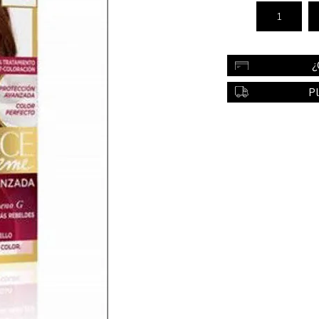
Color
Styling
¿
sonal
Bebés
Accesorios
P
a piel
Colonias y Perfumes
sonal
Higiene
al
Accesorios
ilar
Femenina
a