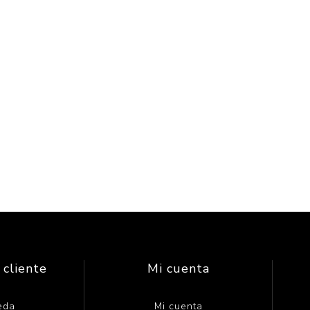
 cliente
Mi cuenta
eda
Mi cuenta