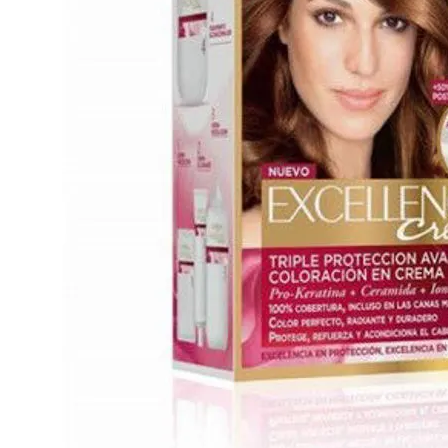
Cuidado Per
Cuidado de l
Higiene per
Higiene Buc
Cuidado Cap
Protección 
Incontinenci