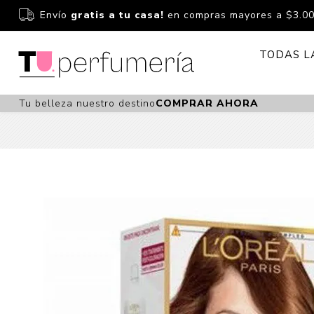
Envío
gratis a tu casa!
en compras mayores a $3.0
TODAS L
Tu belleza nuestro destino
COMPRAR AHORA
Perfume
Perfumería
Dermoc
Estuchería
Capilar 
Estucheria S
Maquilla
Fragancias S
Cuidado
Fragancias
Bebés
Niños Y Niña
Accesor
Cuidado