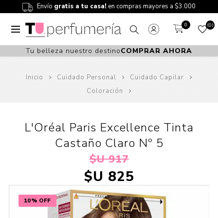
Envío
gratis a tu casa!
en compras mayores a $3.000
0
0
Tu belleza nuestro destino
COMPRAR AHORA
Inicio
Cuidado Personal
Cuidado Capilar
Coloración
L'Oréal Paris Excellence Tinta
Castaño Claro Nº 5
$U 917
$U 825
10% OFF