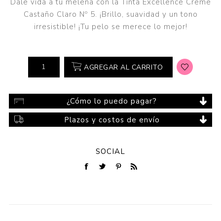
Dale vida a tu melena con la Tinta Excellence Creme
Castaño Claro Nº 5. ¡Brillo, suavidad y un tono
irresistible! ¡Tu pelo se merece lo mejor!
AGREGAR AL CARRITO
¿Cómo lo puedo pagar?
Plazos y costos de envío
SOCIAL