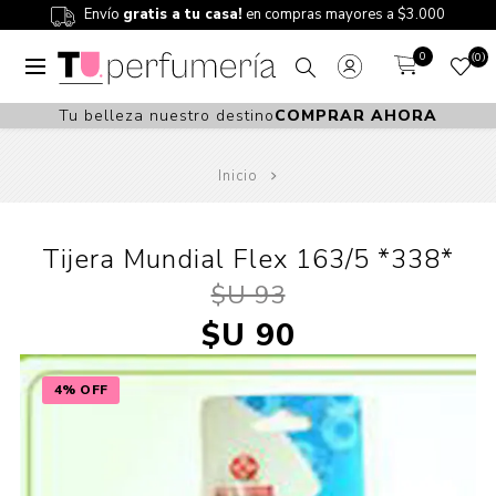
Envío
gratis a tu casa!
en compras mayores a $3.000
0
0
Tu belleza nuestro destino
COMPRAR AHORA
Inicio
Tijera Mundial Flex 163/5 *338*
$U 93
$U 90
4% OFF