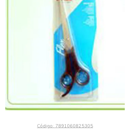
Código:
7891060825305