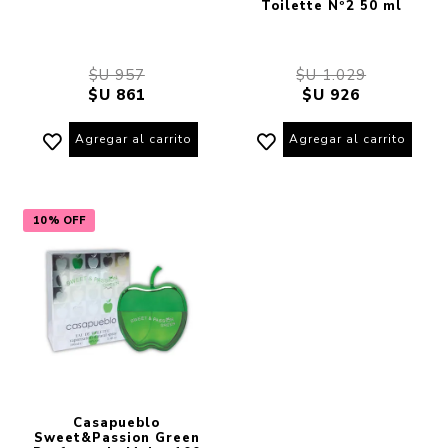
Toilette Nº2 50 ml
$U 957
$U 1.029
$U 861
$U 926
Agregar al carrito
Agregar al carrito
10% OFF
Casapueblo
Sweet&Passion Green