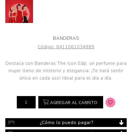
BANDERAS
Código:
8411061034989
Destaca con Banderas The Icon Edp, un perfume para
mujer lleno de misterio y elegancia. ¡Te hará sentir
única en cada uso! Ideal para el día a día.
AGREGAR AL CARRITO
¿Cómo lo puedo pagar?