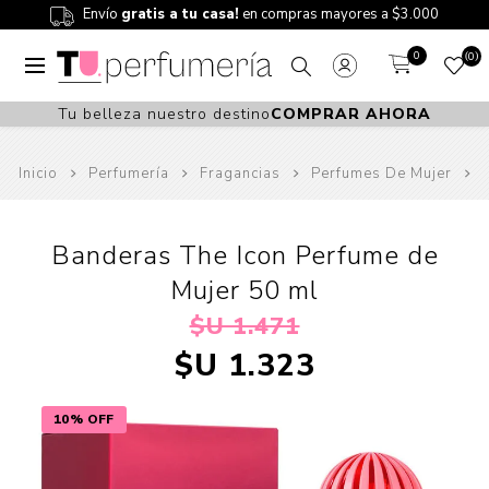
Envío
gratis a tu casa!
en compras mayores a $3.000
0
0
Tu belleza nuestro destino
COMPRAR AHORA
Inicio
Perfumería
Fragancias
Perfumes De Mujer
Banderas The Icon Perfume de
Mujer 50 ml
$U 1.471
$U 1.323
10% OFF