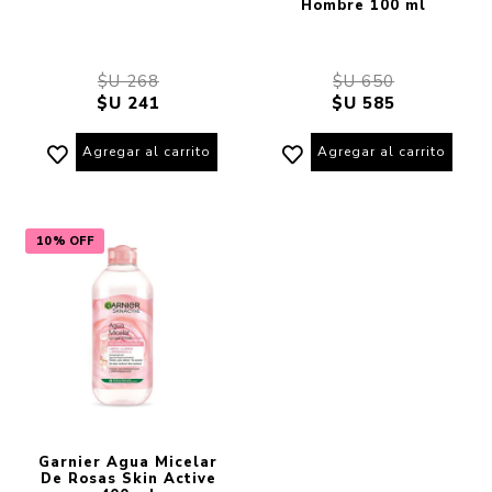
Hombre 100 ml
$U 268
$U 650
$U 241
$U 585
Agregar al carrito
Agregar al carrito
10% OFF
Garnier Agua Micelar
De Rosas Skin Active