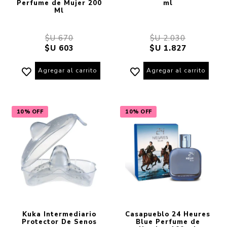
Perfume de Mujer 200
ml
Ml
$U 670
$U 2.030
$U 603
$U 1.827
Agregar al carrito
Agregar al carrito
10% OFF
10% OFF
Kuka Intermediario
Casapueblo 24 Heures
Protector De Senos
Blue Perfume de