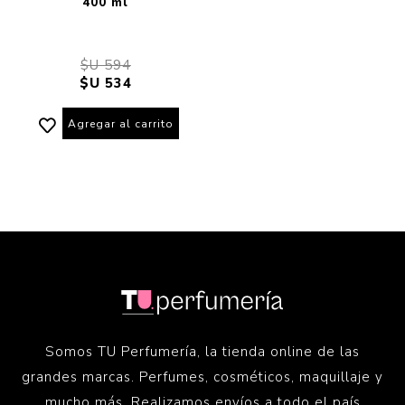
400 ml
$U 594
$U 534
Agregar al carrito
Somos TU Perfumería, la tienda online de las
grandes marcas. Perfumes, cosméticos, maquillaje y
mucho más. Realizamos envíos a todo el país