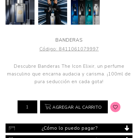
BANDERAS
Código:
8411061079997
Descubre Banderas The Icon Elixir, un perfume
masculino que encarna audacia y carisma. ¡100ml de
pura seducción en cada gota!
AGREGAR AL CARRITO
¿Cómo lo puedo pagar?