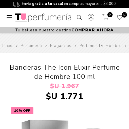
Envío
gratis a tu casa!
en compras mayores a $3.000
0
0
Tu belleza nuestro destino
COMPRAR AHORA
Inicio
Perfumería
Fragancias
Perfumes De Hombre
Banderas The Icon Elixir Perfume
de Hombre 100 ml
$U 1.967
$U 1.771
10% OFF