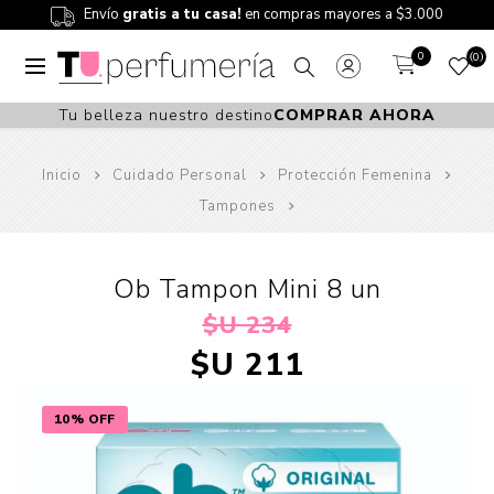
Envío
gratis a tu casa!
en compras mayores a $3.000
0
0
Tu belleza nuestro destino
COMPRAR AHORA
Inicio
Cuidado Personal
Protección Femenina
Tampones
Ob Tampon Mini 8 un
$U 234
$U 211
10% OFF