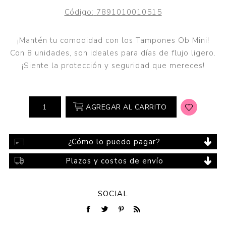
Código:
7891010010515
¡Mantén tu comodidad con los Tampones Ob Mini!
Con 8 unidades, son ideales para días de flujo ligero.
¡Siente la protección y seguridad que mereces!
AGREGAR AL CARRITO
¿Cómo lo puedo pagar?
Plazos y costos de envío
SOCIAL