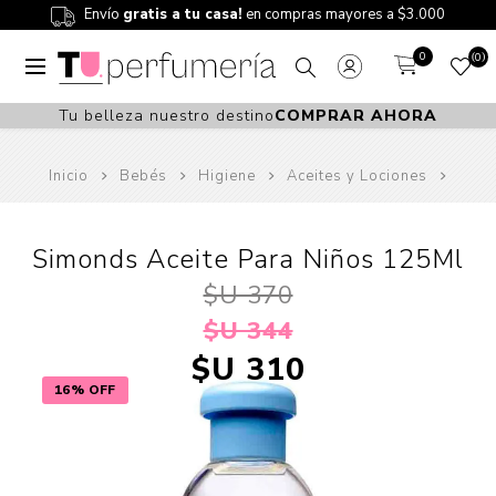
Envío
gratis a tu casa!
en compras mayores a $3.000
0
0
Tu belleza nuestro destino
COMPRAR AHORA
Inicio
Bebés
Higiene
Aceites y Lociones
Simonds Aceite Para Niños 125Ml
$U 370
$U 344
$U 310
16% OFF