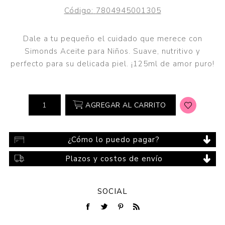
Código:
7804945001305
Dale a tu pequeño el cuidado que merece con
Simonds Aceite para Niños. Suave, nutritivo y
perfecto para su delicada piel. ¡125ml de amor puro!
AGREGAR AL CARRITO
¿Cómo lo puedo pagar?
Plazos y costos de envío
SOCIAL