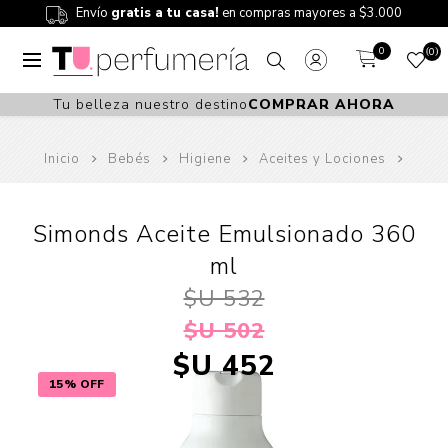
Envío
gratis a tu casa!
en compras mayores a $3.000
0
0
Tu belleza nuestro destino
COMPRAR AHORA
Inicio
Bebés
Higiene
Aceites y Lociones
Simonds Aceite Emulsionado 360
ml
$U 532
$U 502
$U 452
15% OFF