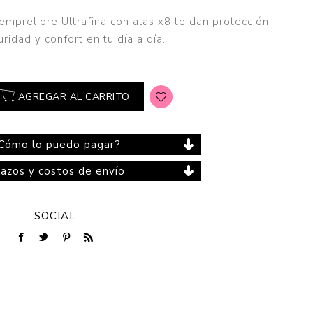
emprelibre Ultrafina con alas x8 te dan protección
uridad y confort en tu día a día.
Cuidado del Hogar
AGREGAR AL CARRITO
Cómo lo puedo pagar?
lazos y costos de envío
SOCIAL