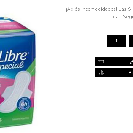
Color
¡Adiós incomodidades! Las Si
Styling
total. Seg
sonal
Bebés
Accesorios
a piel
Colonias y Perfumes
sonal
Higiene
¿
al
Accesorios
P
ilar
Femenina
a