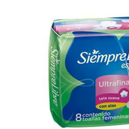
Cuidado Per
Cuidado de l
Higiene per
Higiene Buc
Cuidado Cap
Protección 
Incontinenci