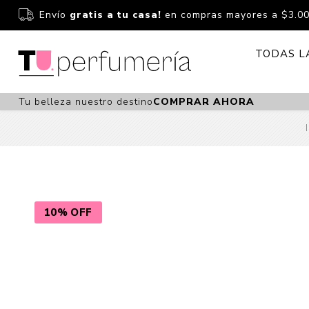
Envío
gratis a tu casa!
en compras mayores a $3.0
TODAS L
Tu belleza nuestro destino
COMPRAR AHORA
Perfume
Perfumería
Dermoc
Estuchería
Capilar 
Estucheria S
Maquilla
Fragancias S
Cuidado
10% OFF
Fragancias
Bebés
Niños Y Niña
Accesor
Cuidado