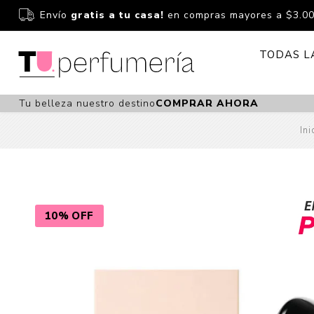
Envío
gratis a tu casa!
en compras mayores a $3.0
TODAS L
Tu belleza nuestro destino
COMPRAR AHORA
Perfume
Perfumería
Ini
Dermoc
Estuchería
Capilar 
Estucheria S
Maquilla
Fragancias S
Cuidado
10% OFF
Fragancias
Bebés
Niños Y Niña
Accesor
Cuidado