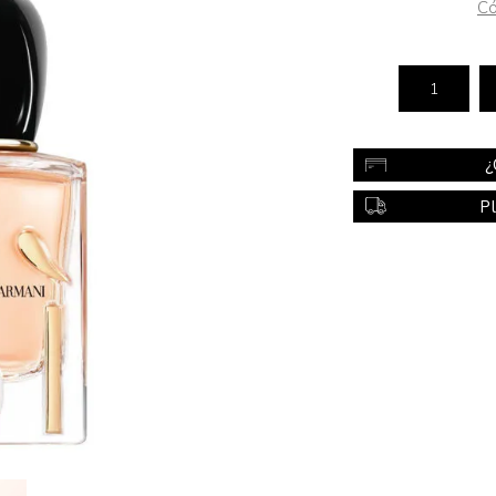
Có
Color
Styling
sonal
Bebés
Accesorios
¿
a piel
Colonias y Perfumes
P
sonal
Higiene
al
Accesorios
ilar
Femenina
a