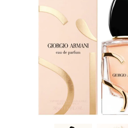
Cuidado Per
Cuidado de l
Higiene per
Higiene Buc
Cuidado Cap
Protección 
Incontinenci