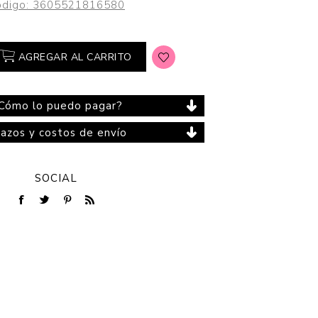
digo:
3605521816580
AGREGAR AL CARRITO
Cuidado del Hogar
Cómo lo puedo pagar?
lazos y costos de envío
SOCIAL