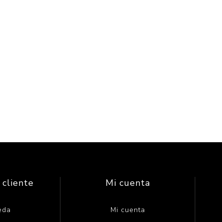
 cliente
Mi cuenta
eda
Mi cuenta