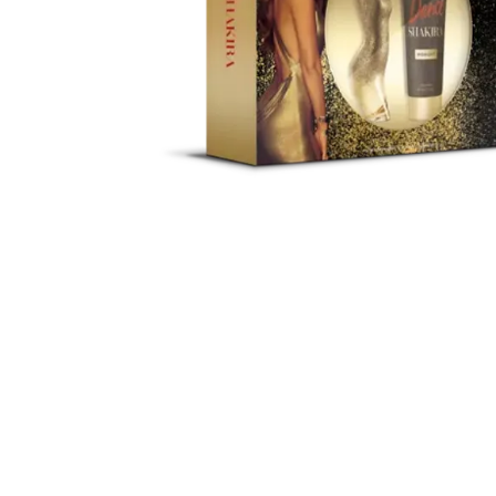
Cuidado Per
Cuidado de l
Higiene per
Higiene Buc
Cuidado Cap
Protección 
Incontinenci