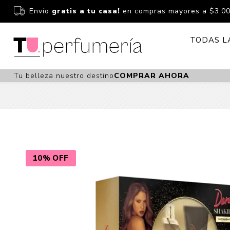
Envío
gratis a tu casa!
en compras mayores a $3.0
TODAS L
Tu belleza nuestro destino
COMPRAR AHORA
Perfume
Perfumería
Dermoc
Estuchería
Capilar 
Estucheria S
Maquilla
Fragancias S
Cuidado
10% OFF
Fragancias
Bebés
Niños Y Niña
Accesor
Cuidado