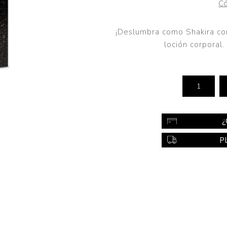
Có
Color
Styling
¡Deslumbra como Shakira con
loción corporal.
sonal
Bebés
Accesorios
a piel
Colonias y Perfumes
sonal
Higiene
al
Accesorios
¿
ilar
P
Femenina
a