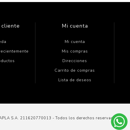
 cliente
Mi cuenta
eda
Mi cuenta
 recientemente
Mis compras
oductos
Direcciones
Carrito de compras
Lista de deseos
DAPLA S.A. 211620770013 - Todos los derechos reservados.