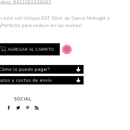
digo:
8411061036693
 este set! Incluye EDT 50ml de Dance Midnight y
 ¡Perfecto para seducir en las noches!
Cuidado del Hogar
AGREGAR AL CARRITO
Cómo lo puedo pagar?
lazos y costos de envío
SOCIAL