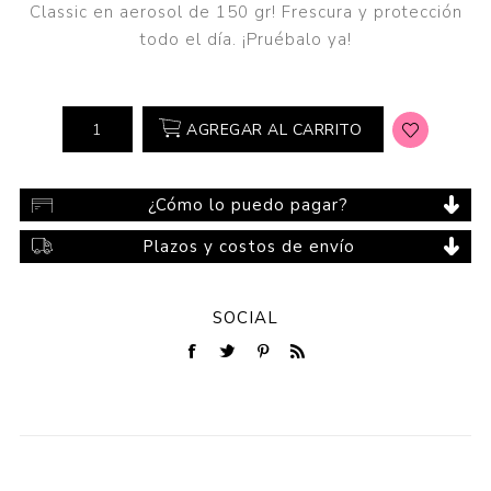
Classic en aerosol de 150 gr! Frescura y protección
todo el día. ¡Pruébalo ya!
AGREGAR AL CARRITO
¿Cómo lo puedo pagar?
Plazos y costos de envío
SOCIAL