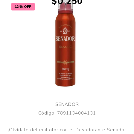
$U 250
12% OFF
SENADOR
Código:
7891134004131
¡Olvídate del mal olor con el Desodorante Senador