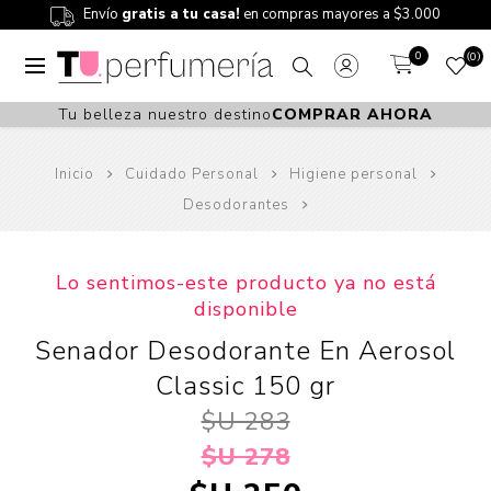
Envío
gratis a tu casa!
en compras mayores a $3.000
0
0
Tu belleza nuestro destino
COMPRAR AHORA
Inicio
Cuidado Personal
Higiene personal
Desodorantes
Lo sentimos-este producto ya no está
disponible
Senador Desodorante En Aerosol
Classic 150 gr
$U 283
$U 278