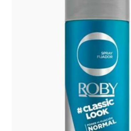
Cuidado Per
Cuidado de l
Higiene per
Higiene Buc
Cuidado Cap
Protección 
Incontinenci