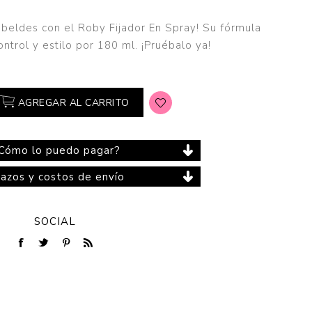
rebeldes con el Roby Fijador En Spray! Su fórmula
ntrol y estilo por 180 ml. ¡Pruébalo ya!
Cuidado del Hogar
AGREGAR AL CARRITO
Cómo lo puedo pagar?
lazos y costos de envío
SOCIAL