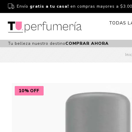
Envío
gratis a tu casa!
en compras mayores a $3.0
TODAS L
Tu belleza nuestro destino
COMPRAR AHORA
Perfume
Perfumería
Ini
Dermoc
Estuchería
Capilar 
Estucheria S
Maquilla
Fragancias S
Cuidado
10% OFF
Fragancias
Bebés
Niños Y Niña
Accesor
Cuidado