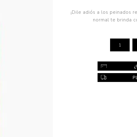
Color
¡Dile adiós a los peinados 
Styling
normal te brinda co
sonal
Bebés
Accesorios
a piel
Colonias y Perfumes
sonal
Higiene
¿
al
Accesorios
P
ilar
Femenina
a