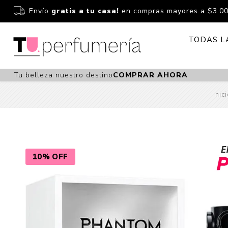
Envío
gratis a tu casa!
en compras mayores a $3.0
TODAS L
Tu belleza nuestro destino
COMPRAR AHORA
Perfume
Perfumería
Inic
Dermoc
Estuchería
Capilar 
Estucheria S
Maquilla
Fragancias S
Cuidado
10% OFF
Fragancias
Bebés
Niños Y Niña
Accesor
Cuidado