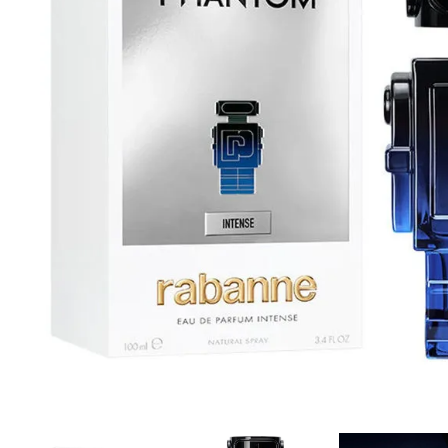
Cuidado Per
Cuidado de l
Higiene per
Higiene Buc
Cuidado Cap
Protección 
Incontinenci