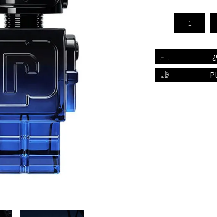
Color
Styling
sonal
Bebés
Accesorios
¿
a piel
Colonias y Perfumes
P
sonal
Higiene
al
Accesorios
ilar
Femenina
a