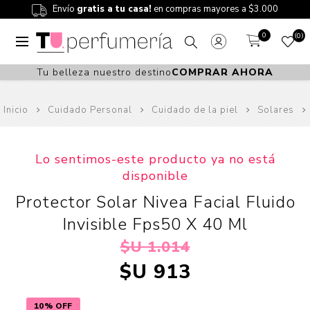
Envío
gratis a tu casa!
en compras mayores a $3.000
0
0
Tu belleza nuestro destino
COMPRAR AHORA
Inicio
Cuidado Personal
Cuidado de la piel
Solares
Lo sentimos-este producto ya no está
disponible
Protector Solar Nivea Facial Fluido
Invisible Fps50 X 40 Ml
$U 1.014
$U 913
10% OFF