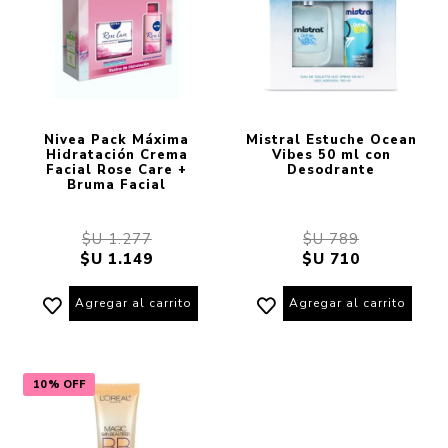
Nivea Pack Máxima
Mistral Estuche Ocean
Hidratación Crema
Vibes 50 ml con
Facial Rose Care +
Desodrante
Bruma Facial
$U 1.277
$U 789
$U 1.149
$U 710
Agregar al carrito
Agregar al carrito
10% OFF