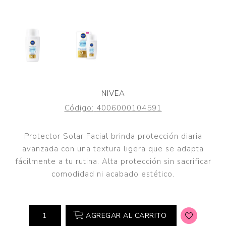
NIVEA
Código:
4006000104591
Protector Solar Facial brinda protección diaria
avanzada con una textura ligera que se adapta
fácilmente a tu rutina. Alta protección sin sacrificar
comodidad ni acabado estético.
AGREGAR AL CARRITO