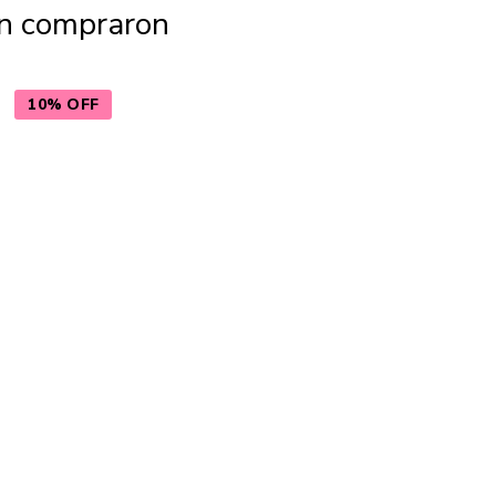
én compraron
10% OFF