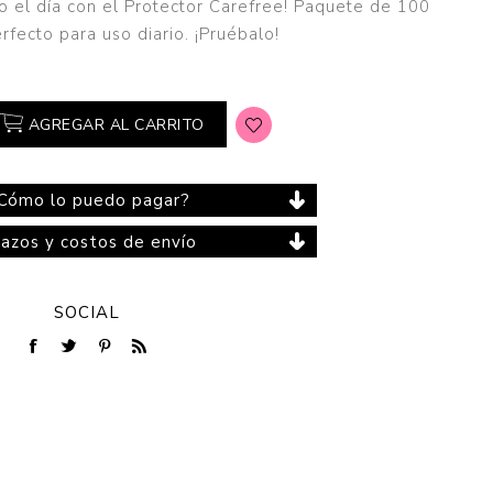
o el día con el Protector Carefree! Paquete de 100
rfecto para uso diario. ¡Pruébalo!
Cuidado del Hogar
AGREGAR AL CARRITO
Cómo lo puedo pagar?
lazos y costos de envío
SOCIAL