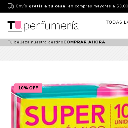
Envío
gratis a tu casa!
en compras mayores a $3.0
TODAS L
Tu belleza nuestro destino
COMPRAR AHORA
Perfume
Perfumería
Dermoc
Estuchería
Capilar 
Estucheria S
Maquilla
Fragancias S
Cuidado
10% OFF
Fragancias
Bebés
Niños Y Niña
Accesor
Cuidado