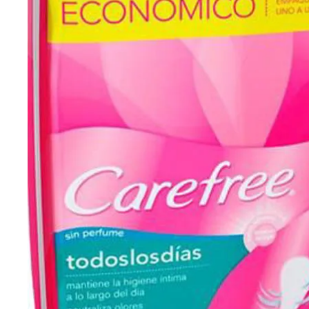
Cuidado Per
Cuidado de l
Higiene per
Higiene Buc
Cuidado Cap
Protección 
Incontinenci