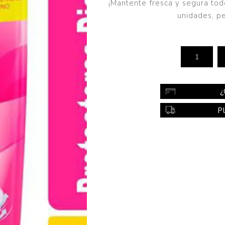
¡Mantente fresca y segura tod
Color
unidades, pe
Styling
sonal
Bebés
Accesorios
a piel
Colonias y Perfumes
¿
sonal
Higiene
P
al
Accesorios
ilar
Femenina
a