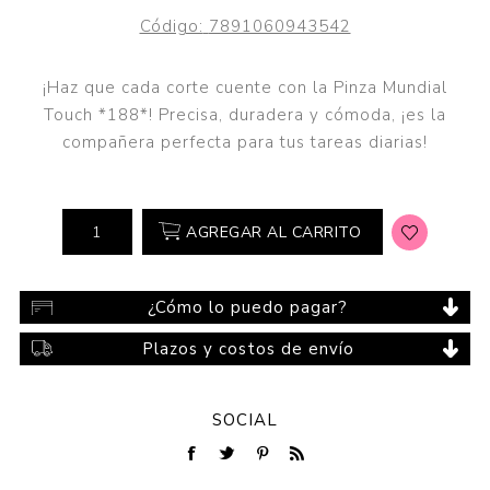
Código:
7891060943542
¡Haz que cada corte cuente con la Pinza Mundial
Touch *188*! Precisa, duradera y cómoda, ¡es la
compañera perfecta para tus tareas diarias!
AGREGAR AL CARRITO
¿Cómo lo puedo pagar?
Plazos y costos de envío
SOCIAL