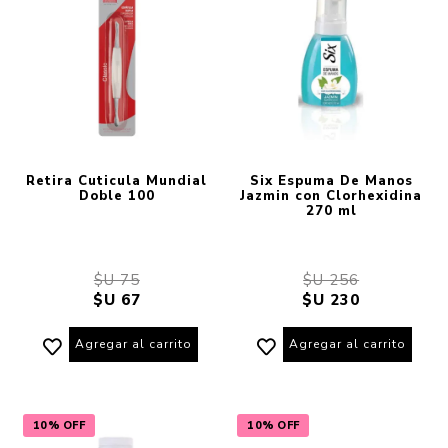
Retira Cuticula Mundial
Six Espuma De Manos
Doble 100
Jazmin con Clorhexidina
270 ml
$U 75
$U 256
$U 67
$U 230
Agregar al carrito
Agregar al carrito
10% OFF
10% OFF