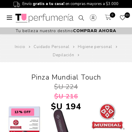
Envío
gratis a tu casa!
en compras mayores a $3.000
0
0
Tu belleza nuestro destino
COMPRAR AHORA
Inicio
Cuidado Personal
Higiene personal
Depilación
Pinza Mundial Touch
$U 224
$U 216
$U 194
13% OFF