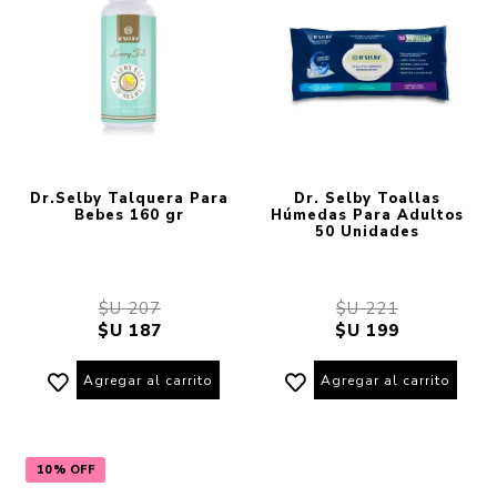
Dr.Selby Talquera Para
Dr. Selby Toallas
Bebes 160 gr
Húmedas Para Adultos
50 Unidades
$U 207
$U 221
$U 187
$U 199
Agregar al carrito
Agregar al carrito
10% OFF