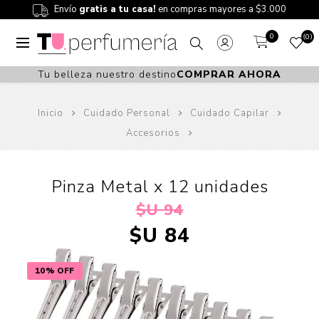
Envío
gratis a tu casa!
en compras mayores a $3.000
0
0
Tu belleza nuestro destino
COMPRAR AHORA
Inicio
Cuidado Personal
Cuidado Capilar
Accesorios
Pinza Metal x 12 unidades
$U 94
$U 84
10% OFF