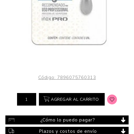
Código:
7896075760313
AGREGAR AL CARRITO
¿Cómo lo puedo pagar?
Plazos y costos de envío