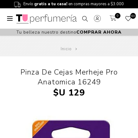
Envío
gratis a tu casa!
en compras mayores a $3.000
0
0
Tu belleza nuestro destino
COMPRAR AHORA
Inicio
Pinza De Cejas Merheje Pro
Anatomica 16249
$U 129