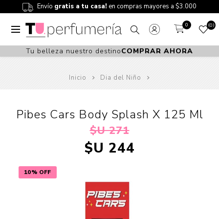
Envío
gratis a tu casa!
en compras mayores a $3.000
0
0
Tu belleza nuestro destino
COMPRAR AHORA
Inicio
Dia del Niño
Pibes Cars Body Splash X 125 Ml
$U 271
$U 244
10% OFF