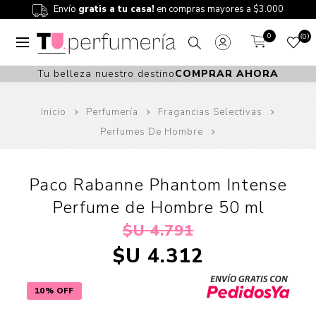
Envío
gratis a tu casa!
en compras mayores a $3.000
0
0
Tu belleza nuestro destino
COMPRAR AHORA
Inicio
Perfumería
Fragancias Selectivas
Perfumes De Hombre
Paco Rabanne Phantom Intense
Perfume de Hombre 50 ml
$U 4.791
$U 4.312
10% OFF