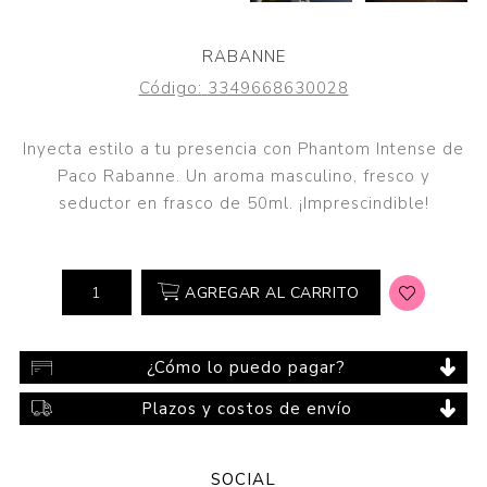
RABANNE
Código:
3349668630028
Inyecta estilo a tu presencia con Phantom Intense de
Paco Rabanne. Un aroma masculino, fresco y
seductor en frasco de 50ml. ¡Imprescindible!
AGREGAR AL CARRITO
¿Cómo lo puedo pagar?
Plazos y costos de envío
SOCIAL