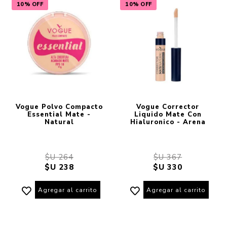
10% OFF
10% OFF
Vogue Polvo Compacto
Vogue Corrector
Essential Mate -
Liquido Mate Con
Natural
Hialuronico - Arena
$U 264
$U 367
$U 238
$U 330
Agregar al carrito
Agregar al carrito