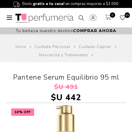
Envío
gratis a tu casa!
en compras mayores a $3.000
0
0
Tu belleza nuestro destino
COMPRAR AHORA
Inicio
Cuidado Personal
Cuidado Capilar
Mascarilla y Tratamiento
Pantene Serum Equilibrio 95 ml
$U 491
$U 442
10% OFF