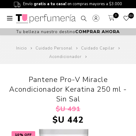
Envío
gratis a tu casa!
en compras mayores a $3.000
0
0
Tu belleza nuestro destino
COMPRAR AHORA
Inicio
Cuidado Personal
Cuidado Capilar
Acondicionador
Pantene Pro-V Miracle
Acondicionador Keratina 250 ml -
Sin Sal
$U 491
$U 442
10% OFF