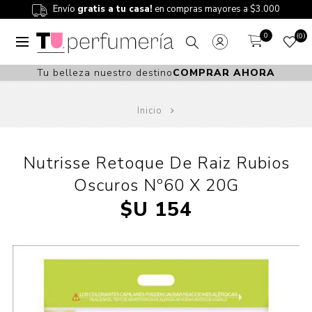
Envío
gratis a tu casa!
en compras mayores a $3.000
0
0
Tu belleza nuestro destino
COMPRAR AHORA
Inicio
Nutrisse Retoque De Raiz Rubios
Oscuros Nº60 X 20G
$U 154