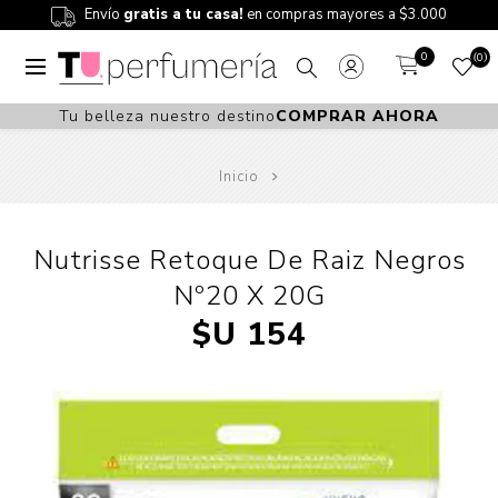
Envío
gratis a tu casa!
en compras mayores a $3.000
0
0
Tu belleza nuestro destino
COMPRAR AHORA
Inicio
Nutrisse Retoque De Raiz Negros
Nº20 X 20G
$U 154