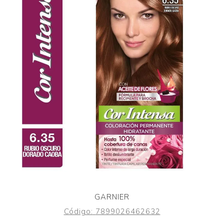
GARNIER
Código:
7899026462632