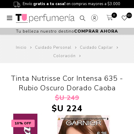
Envío
gratis a tu casa!
en compras mayores a $3.000
0
0
Tu belleza nuestro destino
COMPRAR AHORA
Inicio
Cuidado Personal
Cuidado Capilar
Coloración
Tinta Nutrisse Cor Intensa 635 -
Rubio Oscuro Dorado Caoba
$U 249
$U 224
10% OFF