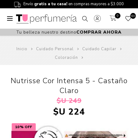
Envío
gratis a tu casa!
en compras mayores a $3.000
0
0
Tu belleza nuestro destino
COMPRAR AHORA
Inicio
Cuidado Personal
Cuidado Capilar
Coloración
Nutrisse Cor Intensa 5 - Castaño
Claro
$U 249
$U 224
10% OFF