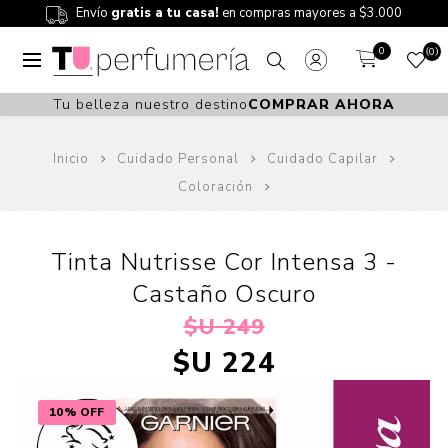
Envío
gratis a tu casa!
en compras mayores a $3.000
0
0
Tu belleza nuestro destino
COMPRAR AHORA
Inicio
Cuidado Personal
Cuidado Capilar
Coloración
Tinta Nutrisse Cor Intensa 3 -
Castaño Oscuro
$U 249
$U 224
10% OFF