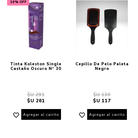
10% OFF
Tinta Koleston Single
Cepillo De Pelo Paleta
Castaño Oscuro Nº 30
Negro
$U 291
$U 130
$U 261
$U 117
Agregar al carrito
Agregar al carrito