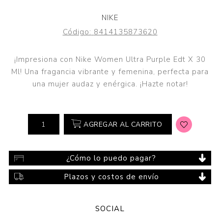
NIKE
Código:
8414135873620
¡Impresiona con Nike Women Ultra Purple Edt X 30
Ml! Una fragancia vibrante y femenina, perfecta para
una mujer audaz y enérgica. ¡Hazte notar!
AGREGAR AL CARRITO
¿Cómo lo puedo pagar?
Plazos y costos de envío
SOCIAL