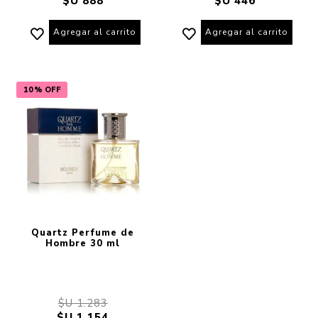
$U 888
$U 446
Agregar al carrito
Agregar al carrito
10% OFF
Quartz Perfume de
Hombre 30 ml
$U 1.283
$U 1.154