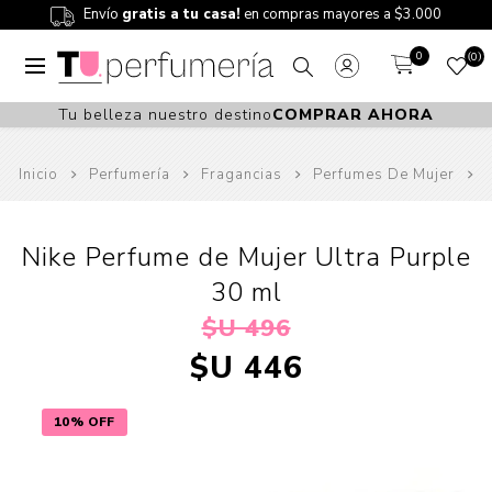
Envío
gratis a tu casa!
en compras mayores a $3.000
0
0
Tu belleza nuestro destino
COMPRAR AHORA
Inicio
Perfumería
Fragancias
Perfumes De Mujer
Nike Perfume de Mujer Ultra Purple
30 ml
$U 496
$U 446
10% OFF