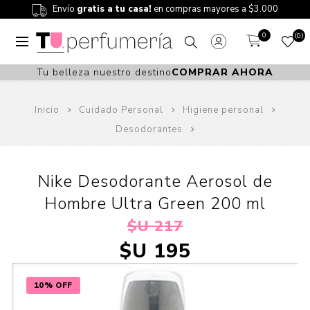
Envío
gratis a tu casa!
en compras mayores a $3.000
0
0
Tu belleza nuestro destino
COMPRAR AHORA
Inicio
Cuidado Personal
Higiene personal
Desodorantes
Nike Desodorante Aerosol de
Hombre Ultra Green 200 ml
$U 217
$U 195
10% OFF