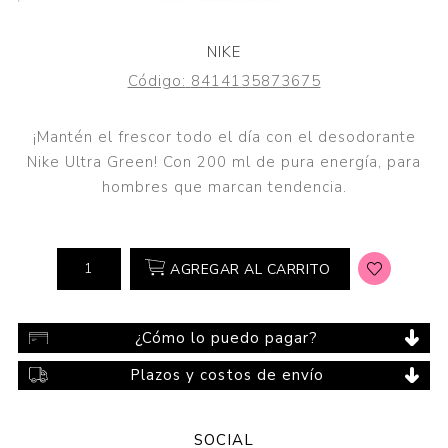
NIKE
Código:
8414135873675
¡Mantén el frescor todo el día con el desodorante
Nike Ultra Green! Con 200 ml de pura energía, para
hombres que marcan tendencia.
AGREGAR AL CARRITO
¿Cómo lo puedo pagar?
Plazos y costos de envío
SOCIAL