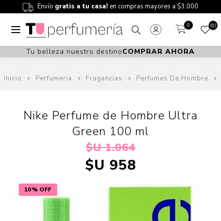
Envío
gratis a tu casa!
en compras mayores a $3.000
0
0
Tu belleza nuestro destino
COMPRAR AHORA
Inicio
Perfumería
Fragancias
Perfumes De Hombre
Nike Perfume de Hombre Ultra
Green 100 ml
$U 1.064
$U 958
10% OFF