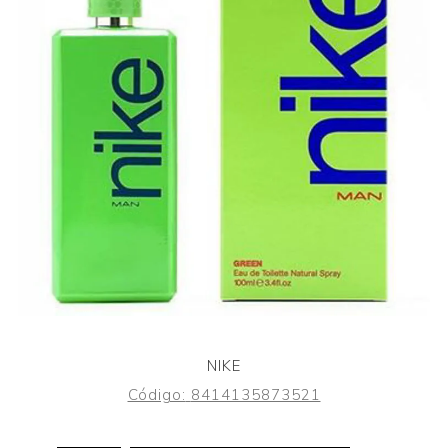
NIKE
Código:
8414135873521