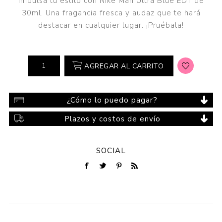
Impulsa tu estilo con Nike Man Ultra Blue EDT de
30ml. Una fragancia fresca y audaz que te hará
destacar en cualquier lugar. ¡Pruébala!
AGREGAR AL CARRITO
¿Cómo lo puedo pagar?
Plazos y costos de envío
SOCIAL