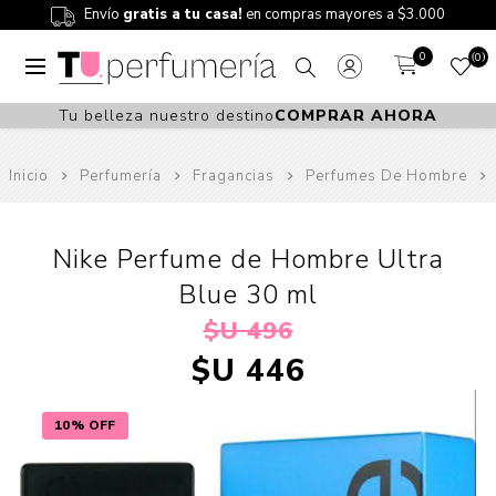
Envío
gratis a tu casa!
en compras mayores a $3.000
0
0
Tu belleza nuestro destino
COMPRAR AHORA
Inicio
Perfumería
Fragancias
Perfumes De Hombre
Nike Perfume de Hombre Ultra
Blue 30 ml
$U 496
$U 446
10% OFF