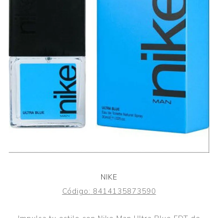
NIKE
Código:
8414135873590