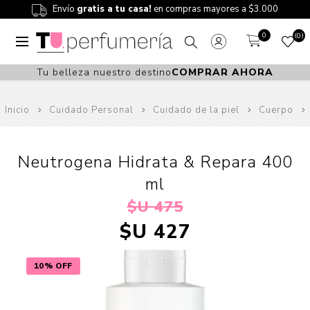
Envío
gratis a tu casa!
en compras mayores a $3.000
0
0
Tu belleza nuestro destino
COMPRAR AHORA
Inicio
Cuidado Personal
Cuidado de la piel
Cuerpo
Neutrogena Hidrata & Repara 400
ml
$U 475
$U 427
10% OFF