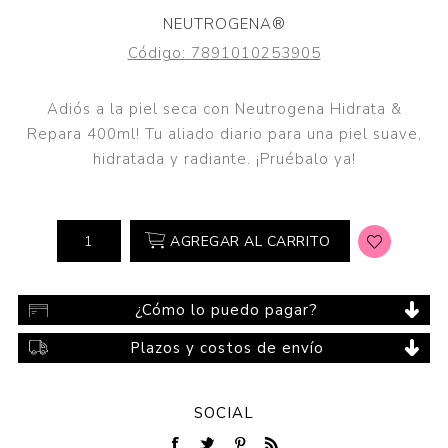
NEUTROGENA®
Código:
7891010253905
Adiós a la piel seca con Neutrogena Hidrata &
Repara 400ml! Tu aliado diario para una piel suave,
hidratada y radiante. ¡Pruébalo ya!
AGREGAR AL CARRITO
¿Cómo lo puedo pagar?
Plazos y costos de envío
SOCIAL