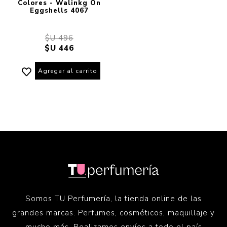
Colores - Walinkg On
Eggshells 4067
$U 496
$U 446
Agregar al carrito
Somos TU Perfumería, la tienda online de las
grandes marcas. Perfumes, cosméticos, maquillaje y