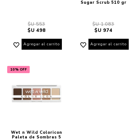
Sugar Scrub 510 gr
$U 553
$U 1.083
$U 498
$U 974
Agregar al carrito
Agregar al carrito
10% OFF
Wet n Wild Coloricon
Paleta de Sombras 5