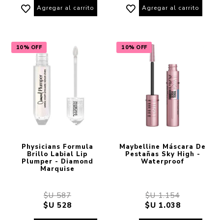
Agregar al carrito
Agregar al carrito
10% OFF
10% OFF
Physicians Formula
Maybelline Máscara De
Brillo Labial Lip
Pestañas Sky High -
Plumper - Diamond
Waterproof
Marquise
$U 587
$U 1.154
$U 528
$U 1.038