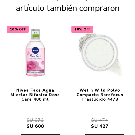
artículo también compraron
10% OFF
10% OFF
Nivea Face Agua
Wet n Wild Polvo
Micelar Bifasica Rose
Compacto Barefocus
Care 400 ml
Traslúcido 4478
$U 676
$U 474
$U 608
$U 427