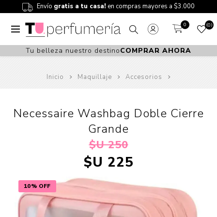
Envío
gratis a tu casa!
en compras mayores a $3.000
0
0
Tu belleza nuestro destino
COMPRAR AHORA
Inicio
Maquillaje
Accesorios
Necessaire Washbag Doble Cierre
Grande
$U 250
$U 225
10% OFF