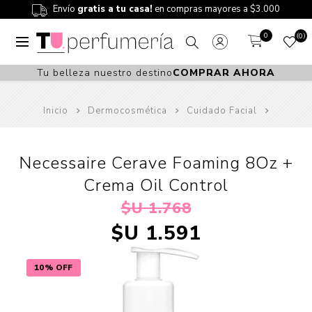
Envío
gratis a tu casa!
en compras mayores a $3.000
0
0
Tu belleza nuestro destino
COMPRAR AHORA
Inicio
Dermocosmética
Cuidado Facial
Necessaire Cerave Foaming 8Oz +
Crema Oil Control
$U 1.768
$U 1.591
10% OFF