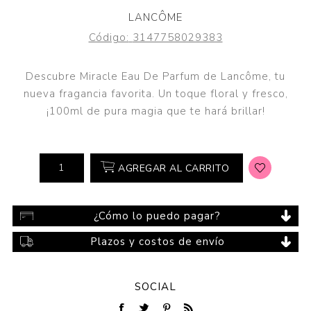
LANCÔME
Código:
3147758029383
Descubre Miracle Eau De Parfum de Lancôme, tu
nueva fragancia favorita. Un toque floral y fresco,
¡100ml de pura magia que te hará brillar!
AGREGAR AL CARRITO
¿Cómo lo puedo pagar?
Plazos y costos de envío
SOCIAL