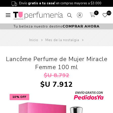
Envío
gratis a tu casa!
en compras mayores a $3.000
0
0
Tu belleza nuestro destino
COMPRAR AHORA
Inicio
Mes de la nostalgia
Lancôme Perfume de Mujer Miracle
Femme 100 ml
$U 8.792
$U 7.912
10% OFF