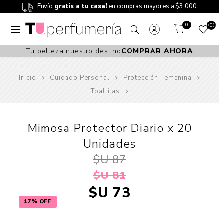
Envío
gratis a tu casa!
en compras mayores a $3.000
0
0
Tu belleza nuestro destino
COMPRAR AHORA
Inicio
Cuidado Personal
Protección Femenina
Toallitas
Mimosa Protector Diario x 20
Unidades
$U 87
$U 81
$U 73
17% OFF