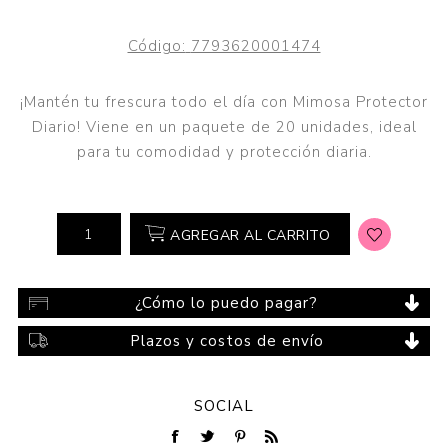
Código:
7793620001474
¡Mantén tu frescura todo el día con Mimosa Protector
Diario! Viene en un paquete de 20 unidades, ideal
para tu comodidad y protección diaria.
AGREGAR AL CARRITO
¿Cómo lo puedo pagar?
Plazos y costos de envío
SOCIAL