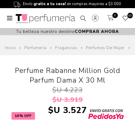
Envío
gratis a tu casa!
en compras mayores a $3.000
0
0
Tu belleza nuestro destino
COMPRAR AHORA
Inicio
Perfumería
Fragancias
Perfumes De Mujer
Perfume Rabanne Million Gold
Parfum Dama X 30 Ml
$U 4.223
$U 3.919
$U 3.527
16% OFF