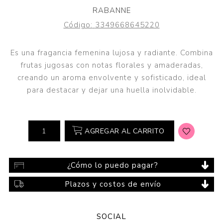
RABANNE
Código:
3349668645220
Es una fragancia femenina lujosa y radiante. Combina
frutas jugosas con notas florales y amaderadas,
creando un aroma envolvente y sofisticado, ideal
para destacar y dejar una huella inolvidable.
AGREGAR AL CARRITO
¿Cómo lo puedo pagar?
Plazos y costos de envío
SOCIAL